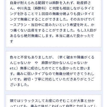
自身が耐えられる範囲では麻酔を入れず、助産師さ
ん、中川先生（麻酔科）と何度も相談しながらタイミ
ングを計ることで１回目の無痛分娩よりも良いタイミ
ングで無痛にすることができました。そのおかげでバ
ースプラン・当日中に産みたいという希望を叶え、か
つ痛くない出産をすることができました。もし3人目が
あるなら絶対無痛にします。本当に選んで良かったで
す
色々と不安もありましたが、（早く破水や陣痛がくる
んじゃないか や 麻酔が効かないんじゃないか
etc.）無事に成功したのでとても良かったと思いま
す。痛みに弱いタイプなので無痛分娩ができてうれし
いです。親切・丁寧に対応していただきありがとうご
ざいました。
頭ではリラックスしてお産にのぞむことが大事と分か
っていても、痛みで体がこわばって自然と力が入ってし