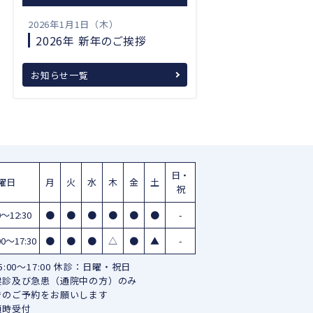
2026年1月1日（木）
2026年 新年のご挨拶
お知らせ一覧
日・
曜日
月
火
水
木
金
土
祝
0〜12:30
●
●
●
●
●
●
-
00〜17:30
●
●
●
△
●
▲
-
:00～17:00 休診：日曜・祝日
健診及び急患（通院中の方）のみ
でのご予約をお願いします
随時受付