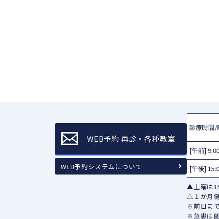
診療時間/
WEB予約 再診・各種教室
[午前] 9:0
WEB予約システムについて
[午後] 15:
▲土曜は15
△１か月
※前日ま
※急患は